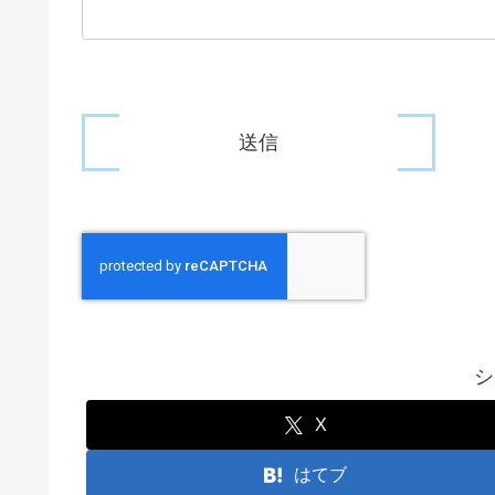
シ
X
はてブ