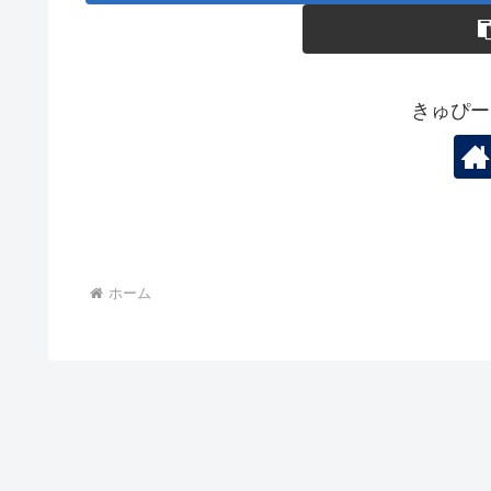
きゅぴー
ホーム