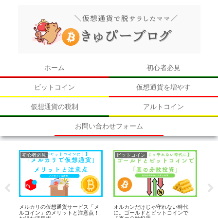
ホーム
初心者必見
ビットコイン
仮想通貨を増やす
仮想通貨の税制
アルトコイン
お問い合わせフォーム
初心者必見
ビットコイン
ビ
は安
メルカリの仮想通貨サービス「メ
オルカンだけじゃ守れない時代
【
組
ルコイン」のメリットと注意点！
に。ゴールドとビットコインで
人