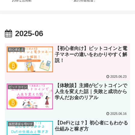
お得な活用術
「真の分散投資」
学
2025-06
【初心者向け】ビットコインと電
初心者必見
子マネーの違いをわかりやすく解
説！
2025.06.23
【体験談】主婦がビットコインで
ビットコイン
人生を変えた話｜失敗と成功から
学んだお金のリアル
2025.06.16
【DeFiとは？】初心者にもわかる
仮想通貨を増やす
仕組みと稼ぎ方