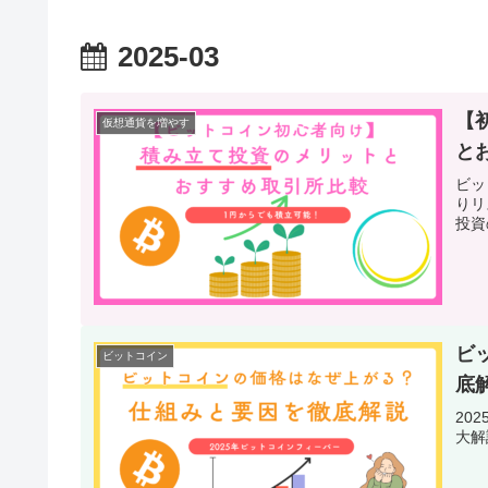
2025-03
【
仮想通貨を増やす
と
ビッ
りリ
投資
ビ
ビットコイン
底
20
大解