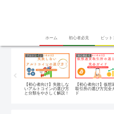
ホーム
初心者必見
ビット
アルトコイン
初心者必見
想通貨初
【初心者向け】失敗しな
【初心者向け】仮想通
円を目指
いアルトコインの選び方
取引所の選び方完全ガ
と分類をやさしく解説！
ド