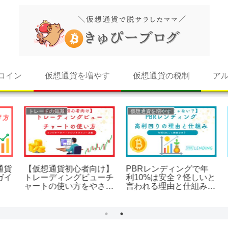
コイン
仮想通貨を増やす
仮想通貨の税制
ア
トレードの知識
仮想通貨を増やす
貨
【仮想通貨初心者向け】
PBRレンディングで年
イ
トレーディングビューチ
利10%は安全？怪しいと
ャートの使い方をやさし
言われる理由と仕組みを
く解説！
解説