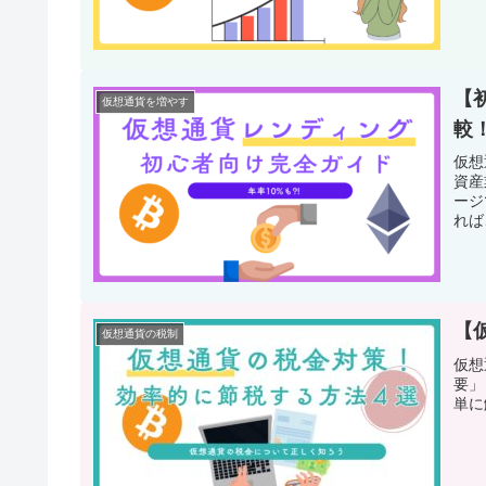
【
仮想通貨を増やす
較
仮想
資産
ージ
れば
【
仮想通貨の税制
仮想
要」
単に