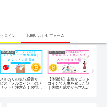
ルトコイン
お問い合わせフォーム
初心者必見
ビットコイン
仮想通貨を
メルカリの仮想通貨サー
【体験談】主婦がビット
仮想通
ビス「メルコイン」のメ
コインで人生を変えた話
は？仕
リットと注意点！お得な
｜失敗と成功から学んだ
引所比
活用術
お金のリアル
に解説