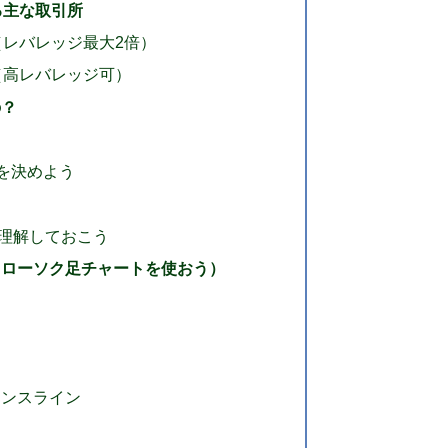
る主な取引所
（レバレッジ最大2倍）
（高レバレッジ可）
の？
ら
ンを決めよう
クも理解しておこう
（ローソク足チャートを使おう）
）
タンスライン