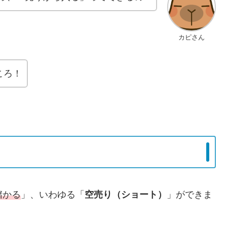
カピさん
ころ！
儲かる
」、いわゆる「
空売り（ショート）
」ができま