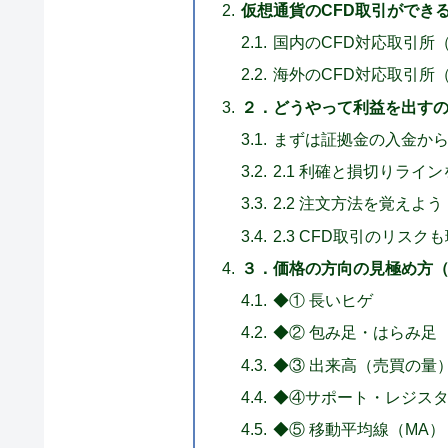
仮想通貨のCFD取引ができ
国内のCFD対応取引所
海外のCFD対応取引所
２．どうやって利益を出す
まずは証拠金の入金か
2.1 利確と損切りライ
2.2 注文方法を覚えよう
2.3 CFD取引のリス
３．価格の方向の見極め方
◆① 長いヒゲ
◆② 包み足・はらみ足
◆③ 出来高（売買の量
◆④サポート・レジス
◆⑤ 移動平均線（MA）