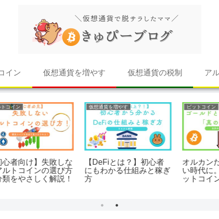
コイン
仮想通貨を増やす
仮想通貨の税制
ア
仮想通貨を増やす
ビットコイン
な
【DeFiとは？】初心者
オルカンだけじゃ守れな
方
にもわかる仕組みと稼ぎ
い時代に。ゴールドとビ
！
方
ットコインで「真の分散
投資」