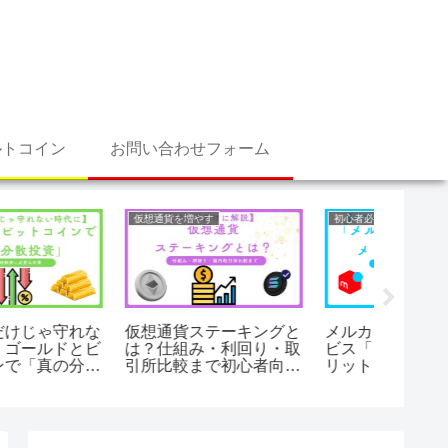
ルトコイン
お問い合わせフォーム
仮想通貨を増やす
初心者必見
仮想通貨を
仮想通貨ステーキングと
メルカリの仮想通貨サー
PBRレ
は？仕組み・利回り・取
ビス「メルコイン」のメ
利10%
引所比較まで初心者向け
リットと注意点！お得な
言われ
に解説
活用術
解説