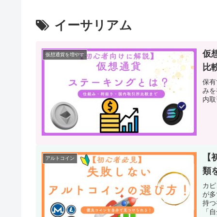
イーサリアム
仮
仮想通貨を増やす
比
保有
みを
内取
【
アルトコイン
類
カピ
が多
持つ
「自