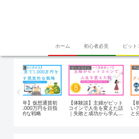
ホーム
初心者必見
ビット
ビットコイン
アルトコイン
想通貨初
【体験談】主婦がビット
【初心者向け】失敗し
円を目指
コインで人生を変えた話
いアルトコインの選び
｜失敗と成功から学んだ
と分類をやさしく解説
お金のリアル