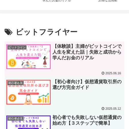
だお金のリアル
お得な活用術
点3つ
ビットフライヤー
【体験談】主婦がビットコインで
ビットコイン
人生を変えた話｜失敗と成功から
学んだお金のリアル
2025.06.16
【初心者向け】仮想通貨取引所の
初心者必見
選び方完全ガイド
2025.05.12
初心者でも失敗しない仮想通貨の
初心者必見
始め方【３ステップで簡単】