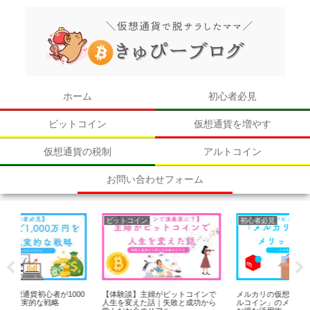
ホーム
初心者必見
ビットコイン
仮想通貨を増やす
仮想通貨の税制
アルトコイン
お問い合わせフォーム
トコイン
初心者必見
初心者必見
験談】主婦がビットコインで
メルカリの仮想通貨サービス「メ
コインチェックは
を変えた話｜失敗と成功から
ルコイン」のメリットと注意点！
い？初心者がつま