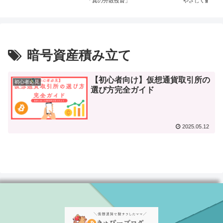
真の分散投資」
やさしく解説！
お得な活用術
暗号資産積み立て
【初心者向け】仮想通貨取引所の
初心者必見
選び方完全ガイド
2025.05.12