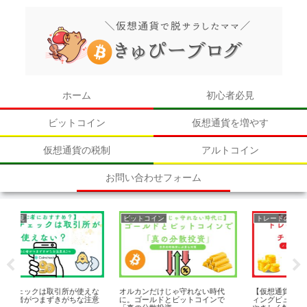
ホーム
初心者必見
ビットコイン
仮想通貨を増やす
仮想通貨の税制
アルトコイン
お問い合わせフォーム
ビットコイン
トレードの知識
初心者必見
ルカンだけじゃ守れない時代
【仮想通貨初心者向け】トレーデ
メルカリの仮
。ゴールドとビットコインで
ィングビューチャートの使い方を
ルコイン」の