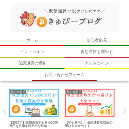
ホーム
初心者必見
ビットコイン
仮想通貨を増やす
仮想通貨の税制
アルトコイン
お問い合わせフォーム
初心者必見
初心者必見
アルトコイン
初心者向け】仮想通貨取引所の
メルカリの仮想通貨サービス「メ
【初心者向け
び方完全ガイド
ルコイン」のメリットと注意点！
コインの選び